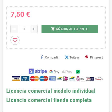
7,50 €
shopping_cart
remove
add
AÑADIR AL CARRITO
favorite_border
Compartir
Tuitear
Pinterest
Licencia comercial modelo individual
Licencia comercial tienda completa