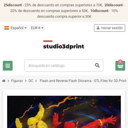
25discount
- 25% de descuento en compras superiores a 70€,
20discount
-
20% de descuento en compras superiores a 50€,
10discount
- 10%
descuento compra superior a 30€
Español
EUR €
person
Iniciar sesión
0
view_headline
search
chevron_right
chevron_right
chevron_right
Figuras
DC
Flash and Reverse Flash Diorama - STL Files for 3D Print