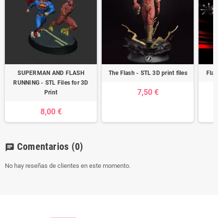
SUPERMAN AND FLASH
The Flash - STL 3D print files
Flas
RUNNING - STL Files for 3D
7,50 €
Print
8,00 €
Comentarios
(0)
chat
No hay reseñas de clientes en este momento.