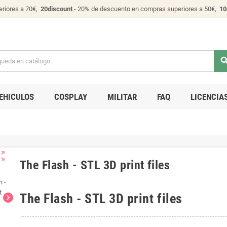
riores a 70€,
20discount
- 20% de descuento en compras superiores a 50€,
10
sear
EHICULOS
COSPLAY
MILITAR
FAQ
LICENCIA
ut_map
The Flash - STL 3D print files
The Flash - STL 3D print files
chevron_right