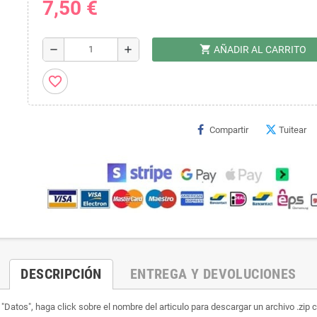
7,50 €
shopping_cart
remove
add
AÑADIR AL CARRITO
favorite_border
Compartir
Tuitear
DESCRIPCIÓN
ENTREGA Y DEVOLUCIONES
"Datos", haga click sobre el nombre del articulo para descargar un archivo .zip co