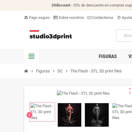
25discount
- 25% de descuento en compras supe
Pago seguro
Sobre nosotros
Contáctenos
Ayuda
card_giftcard
help_outline
view_headline
FIGURAS
V
chevron_right
Figuras
chevron_right
DC
chevron_right
The Flash - STL 3D print files
zoom_o
chevron_left