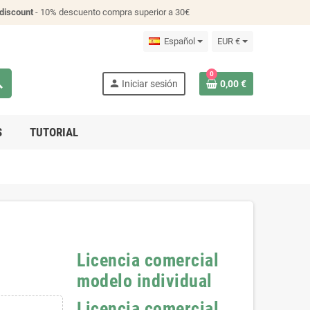
discount
- 10% descuento compra superior a 30€
Español
EUR €
0
ch
person
Iniciar sesión
0,00 €
S
TUTORIAL
Licencia comercial
modelo individual
Licencia comercial