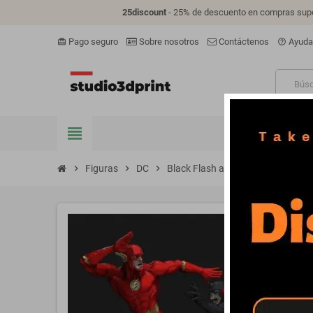
25discount
- 25% de descuento en compras supe
Pago seguro
Sobre nosotros
Contáctenos
Ayuda
card_giftcard
help_outline
view_headline
FIGURAS
V
chevron_right
Figuras
chevron_right
DC
chevron_right
Black Flash and Flash - STL 3D prin