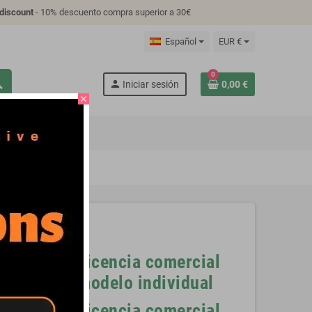
discount
- 10% descuento compra superior a 30€
Español
EUR €
0
ch
person
Iniciar sesión
0,00 €
close
S
TUTORIAL
s
Licencia comercial
modelo individual
ck Flash y
Licencia comercial