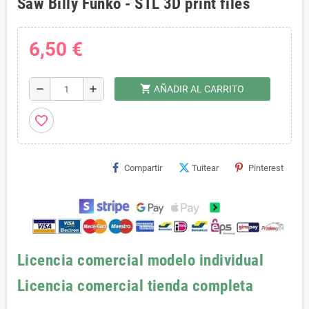
Saw Billy Funko - STL 3D print files
6,50 €
shopping_cart
remove
add
AÑADIR AL CARRITO
favorite_border
Compartir
Tuitear
Pinterest
Licencia comercial modelo individual
Licencia comercial tienda completa