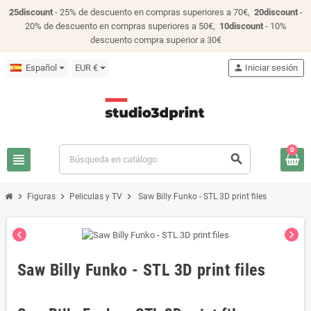
25discount
- 25% de descuento en compras superiores a 70€,
20discount
-
20% de descuento en compras superiores a 50€,
10discount
- 10%
descuento compra superior a 30€
Español
EUR €
person
Iniciar sesión
0
view_headline
search
chevron_right
chevron_right
chevron_right
Figuras
Peliculas y TV
Saw Billy Funko - STL 3D print files
chevron_left
chevron_right
Saw Billy Funko - STL 3D print files