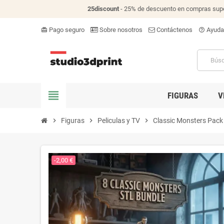
25discount
- 25% de descuento en compras supe
Pago seguro
Sobre nosotros
Contáctenos
Ayuda
card_giftcard
help_outline
view_headline
FIGURAS
V
chevron_right
Figuras
chevron_right
Peliculas y TV
chevron_right
Classic Monsters Pack -
-2,00 €