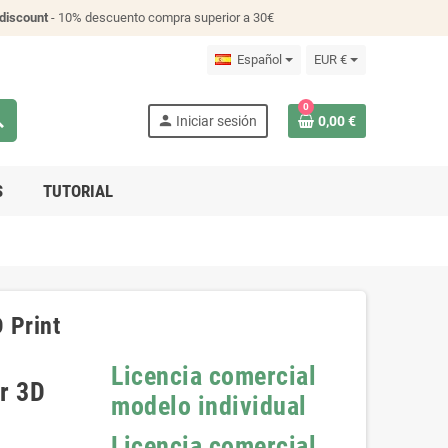
discount
- 10% descuento compra superior a 30€
Español
EUR €
0
ch
person
Iniciar sesión
0,00 €
S
TUTORIAL
 Print
Licencia comercial
r 3D
modelo individual
Licencia comercial