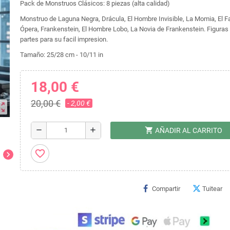
Pack de Monstruos Clásicos: 8 piezas (alta calidad)
Monstruo de Laguna Negra, Drácula, El Hombre Invisible, La Momia, El 
Ópera, Frankenstein, El Hombre Lobo, La Novia de Frankenstein. Figuras 
partes para su facil impresion.
Tamaño: 25/28 cm - 10/11 in
18,00 €
20,00 €
- 2,00 €
ut_map
shopping_cart
remove
add
AÑADIR AL CARRITO
favorite_border
chevron_right
Compartir
Tuitear