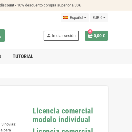
discount
- 10% descuento compra superior a 30€
Español
EUR €
0
ch
person
Iniciar sesión
0,00 €
S
TUTORIAL
Licencia comercial
modelo individual
 3 novias:
Licencia comercial
ca para