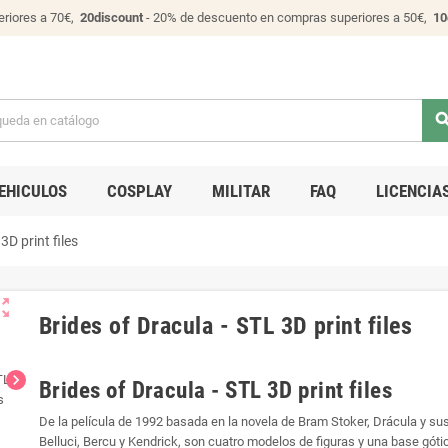
riores a 70€,
20discount
- 20% de descuento en compras superiores a 50€,
10
sear
EHICULOS
COSPLAY
MILITAR
FAQ
LICENCIA
3D print files
ut_map
Brides of Dracula - STL 3D print files
chevron_right
Brides of Dracula - STL 3D print files
De la película de 1992 basada en la novela de Bram Stoker, Drácula y sus
Belluci, Bercu y Kendrick, son cuatro modelos de figuras y una base góti