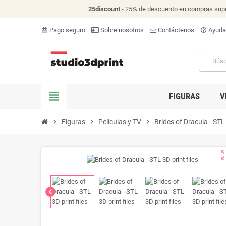
25discount
- 25% de descuento en compras supe
Pago seguro
Sobre nosotros
Contáctenos
Ayuda
card_giftcard
help_outline
view_headline
FIGURAS
V
chevron_right
Figuras
chevron_right
Peliculas y TV
chevron_right
Brides of Dracula - STL 
zoom_o
chevron_left