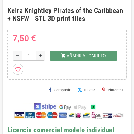
Keira Knightley Pirates of the Caribbean
+ NSFW - STL 3D print files
7,50 €
shopping_cart
remove
add
AÑADIR AL CARRITO
favorite_border
Compartir
Tuitear
Pinterest
Licencia comercial modelo individual