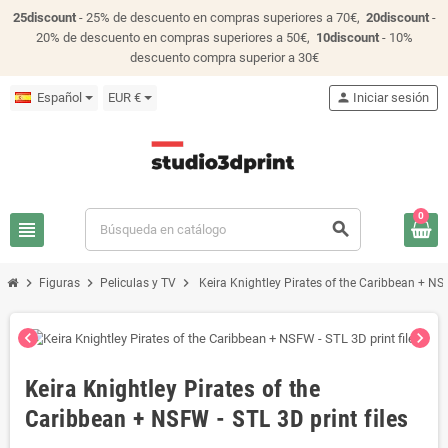
25discount
- 25% de descuento en compras superiores a 70€,
20discount
-
20% de descuento en compras superiores a 50€,
10discount
- 10%
descuento compra superior a 30€
Español
EUR €
person
Iniciar sesión
0
view_headline
search
chevron_right
chevron_right
chevron_right
Figuras
Peliculas y TV
Keira Knightley Pirates of the Caribbean + NSF
chevron_left
chevron_right
Keira Knightley Pirates of the
Caribbean + NSFW - STL 3D print files