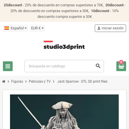
25discount
- 25% de descuento en compras superiores a 70€,
20discount
-
20% de descuento en compras superiores a 50€,
10discount
- 10%
descuento compra superior a 30€
Español
EUR €
person
Iniciar sesión
0
view_headline
search
chevron_right
chevron_right
chevron_right
Figuras
Peliculas y TV
Jack Sparrow - STL 3D print files