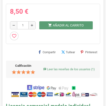
8,50 €
shopping_cart
remove
add
AÑADIR AL CARRITO
favorite_border
Compartir
Tuitear
Pinterest
Calificación
Leer las reseñas de los usuarios
(1)
chat