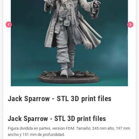
chevron_left
chevron_right
Jack Sparrow - STL 3D print files
Jack Sparrow - STL 3D print files
Figura dividida en partes, version FDM. Tamaño: 245 mm alto, 197 mm
ancho y 151 mm de profundidad.