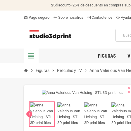
25discount
- 25% de descuento en compras supe
Pago seguro
Sobre nosotros
Contáctenos
Ayuda
card_giftcard
help_outline
view_headline
FIGURAS
V
chevron_right
Figuras
chevron_right
Peliculas y TV
chevron_right
Anna Valerious Van Hels
zoom_o
chevron_left