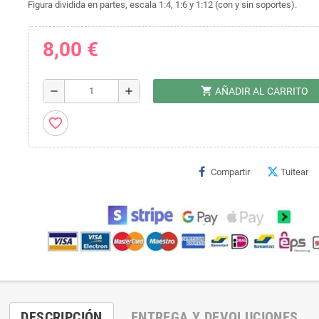
Figura dividida en partes, escala 1:4, 1:6 y 1:12 (con y sin soportes).
8,00 €
shopping_cart
remove
add
AÑADIR AL CARRITO
favorite_border
Compartir
Tuitear
DESCRIPCIÓN
ENTREGA Y DEVOLUCIONES