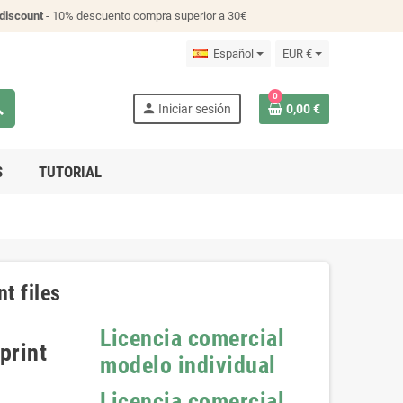
discount
- 10% descuento compra superior a 30€
Español
EUR €
0
ch
person
Iniciar sesión
0,00 €
S
TUTORIAL
t files
Licencia comercial
print
modelo individual
Licencia comercial