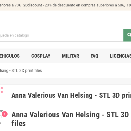
riores a 70€,
20discount
- 20% de descuento en compras superiores a 50€,
10
sear
EHICULOS
COSPLAY
MILITAR
FAQ
LICENCIA
ing - STL 3D print files
ut_map
Anna Valerious Van Helsing - STL 3D prin
Anna Valerious Van Helsing - STL 3D 
chevron_right
files