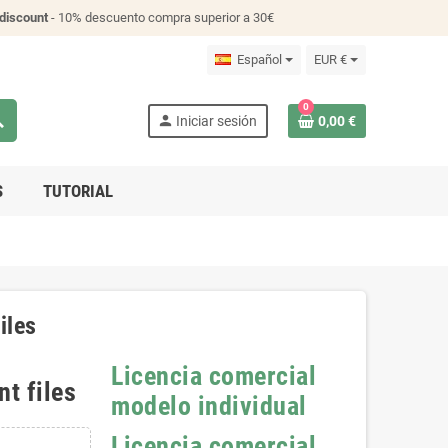
discount
- 10% descuento compra superior a 30€
Español
EUR €
0
ch
person
Iniciar sesión
0,00 €
S
TUTORIAL
iles
Licencia comercial
nt files
modelo individual
Licencia comercial