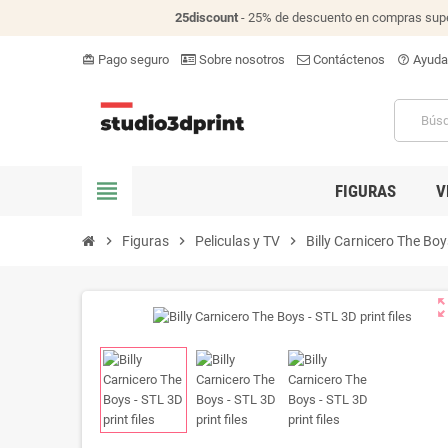
25discount
- 25% de descuento en compras supe
Pago seguro
Sobre nosotros
Contáctenos
Ayuda
card_giftcard
help_outline
view_headline
FIGURAS
V
chevron_right
Figuras
chevron_right
Peliculas y TV
chevron_right
Billy Carnicero The Boys
zoom_o