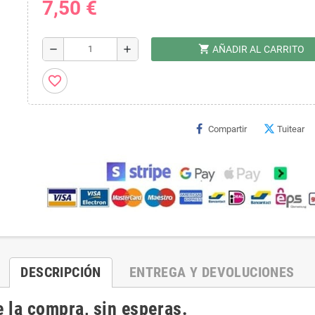
7,50 €
shopping_cart
remove
add
AÑADIR AL CARRITO
favorite_border
Compartir
Tuitear
DESCRIPCIÓN
ENTREGA Y DEVOLUCIONES
 la compra, sin esperas.