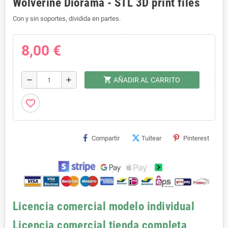
Wolverine Diorama - STL 3D print files
Con y sin soportes, dividida en partes.
8,00 €
shopping_cart
remove
add
AÑADIR AL CARRITO
favorite_border
Compartir
Tuitear
Pinterest
Licencia comercial modelo individual
Licencia comercial tienda completa