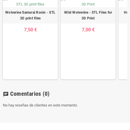
Wolverine Samurai Ronin - STL
Wild Wolverine - STL Files for
Hul
3D print files
3D Print
7,50 €
7,00 €
Comentarios
(0)
chat
No hay reseñas de clientes en este momento.