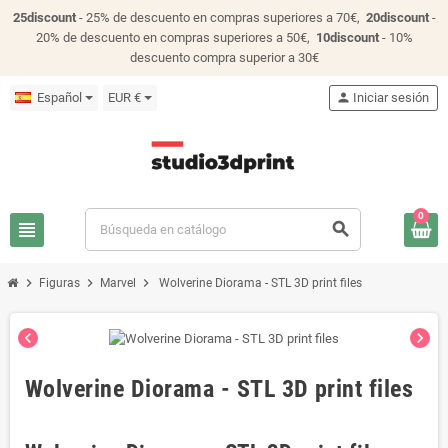
25discount
- 25% de descuento en compras superiores a 70€,
20discount
-
20% de descuento en compras superiores a 50€,
10discount
- 10%
descuento compra superior a 30€
Español
EUR €
person
Iniciar sesión
0
view_headline
search
chevron_right
chevron_right
chevron_right
Figuras
Marvel
Wolverine Diorama - STL 3D print files
chevron_left
chevron_right
Wolverine Diorama - STL 3D print files