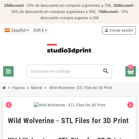
25discount
- 25% de descuento en compras superiores a 70€,
20discount
-
20% de descuento en compras superiores a 50€,
10discount
- 10%
descuento compra superior a 30€
Español
EUR €
person
Iniciar sesión
0
view_headline
search
chevron_right
chevron_right
chevron_right
Figuras
Marvel
Wild Wolverine - STL Files for 3D Print
chevron_left
chevron_right
Wild Wolverine - STL Files for 3D Print