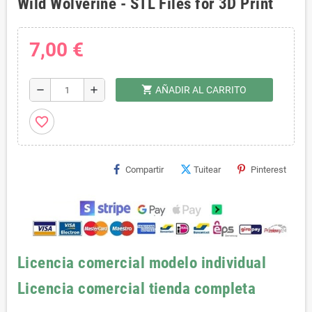
Wild Wolverine - STL Files for 3D Print
7,00 €
shopping_cart
remove
add
AÑADIR AL CARRITO
favorite_border
Compartir
Tuitear
Pinterest
Licencia comercial modelo individual
Licencia comercial tienda completa