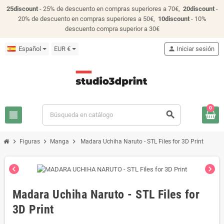
25discount
- 25% de descuento en compras superiores a 70€,
20discount
-
20% de descuento en compras superiores a 50€,
10discount
- 10%
descuento compra superior a 30€
Español
EUR €
person
Iniciar sesión
0
view_headline
search
chevron_right
chevron_right
chevron_right
Figuras
Manga
Madara Uchiha Naruto - STL Files for 3D Print
chevron_left
chevron_right
Madara Uchiha Naruto - STL Files for
3D Print