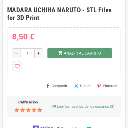
MADARA UCHIHA NARUTO - STL Files
for 3D Print
8,50 €
shopping_cart
remove
add
AÑADIR AL CARRITO
favorite_border
Compartir
Tuitear
Pinterest
Calificación
Leer las reseñas de los usuarios
(3)
chat