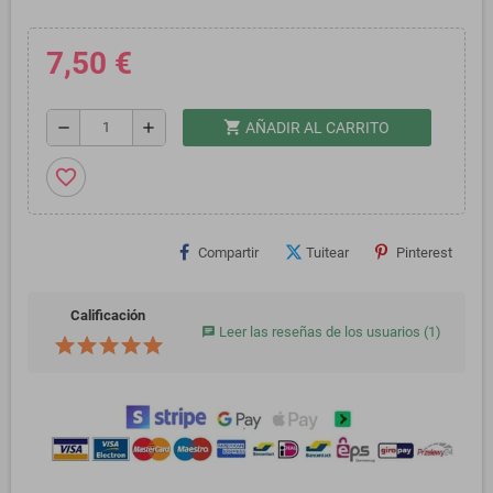
7,50 €
shopping_cart
remove
add
AÑADIR AL CARRITO
favorite_border
Compartir
Tuitear
Pinterest
Calificación
Leer las reseñas de los usuarios
(1)
chat