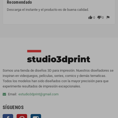
Recomendado
Descarga el instante y el producto es de buena calidad.
thumb_up
thumb_down
flag
0
0
Somos una tienda de diseños 3D para impresión. Nuestros diseñadores se
inspiran en videojuegos, películas, series, comics y demás tematicas.
Todos los modelos han sido diseñados con la mayor precisión para que
experimente resultados de impresión excepcionales.
Email:
estudio3dprint@gmail.com
SÍGUENOS
Facebook
Pinterest
Instagram