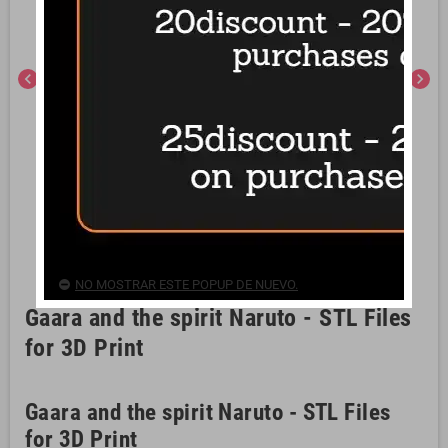
chevron_left
chevron_right
NO MOSTRAR ESTE POPUP DE NUEVO.
Gaara and the spirit Naruto - STL Files
for 3D Print
Gaara and the spirit Naruto - STL Files
for 3D Print