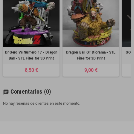
Dr Gero Vs Numero 17 - Dragon
Dragon Ball GT Diorama - STL
GOGE
Ball - STL Files for 3D Print
Files for 3D Print
8,50 €
9,00 €
Comentarios
(0)
chat
No hay reseñas de clientes en este momento.