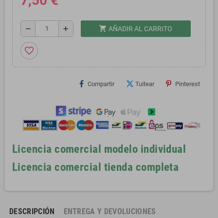
7,50 €
shopping_cart
remove
add
AÑADIR AL CARRITO
favorite_border
Compartir
Tuitear
Pinterest
Licencia comercial modelo individual
Licencia comercial tienda completa
DESCRIPCIÓN
ENTREGA Y DEVOLUCIONES