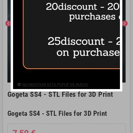
chevron_left
chevron_right
NO MOSTRAR ESTE POPUP DE NUEVO.
Gogeta SS4 - STL Files for 3D Print
Gogeta SS4 - STL Files for 3D Print