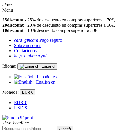
close
Menú
25discount
- 25% de descuento en compras superiores a 70€,
20discount
- 20% de descuento en compras superiores a 50€,
10discount
- 10% descuento compra superior a 30€
card_giftcard
Pago seguro
Sobre nosotros
Contáctenos
help_outline
Ayuda
Idioma:
Español
Español
es
English
en
Moneda:
EUR €
EUR
€
USD
$
view_headline
search