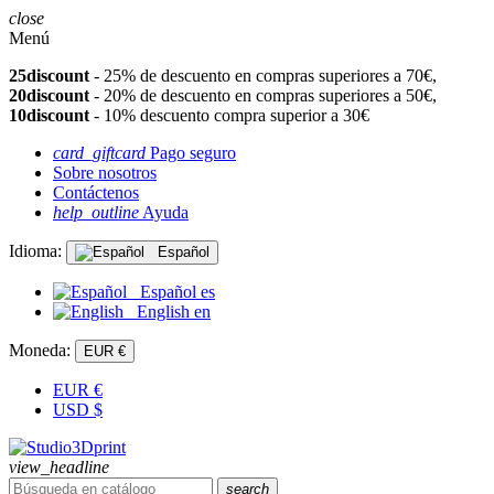
close
Menú
25discount
- 25% de descuento en compras superiores a 70€,
20discount
- 20% de descuento en compras superiores a 50€,
10discount
- 10% descuento compra superior a 30€
card_giftcard
Pago seguro
Sobre nosotros
Contáctenos
help_outline
Ayuda
Idioma:
Español
Español
es
English
en
Moneda:
EUR €
EUR
€
USD
$
view_headline
search