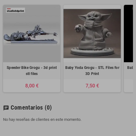
Speeder Bike Grogu - 3d print
Baby Yoda Grogu - STL Files for
Baby
stl files
3D Print
8,00 €
7,50 €
Comentarios
(0)
chat
No hay reseñas de clientes en este momento.