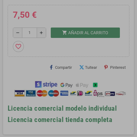
7,50 €
shopping_cart
remove
add
AÑADIR AL CARRITO
favorite_border
Compartir
Tuitear
Pinterest
Licencia comercial modelo individual
Licencia comercial tienda completa