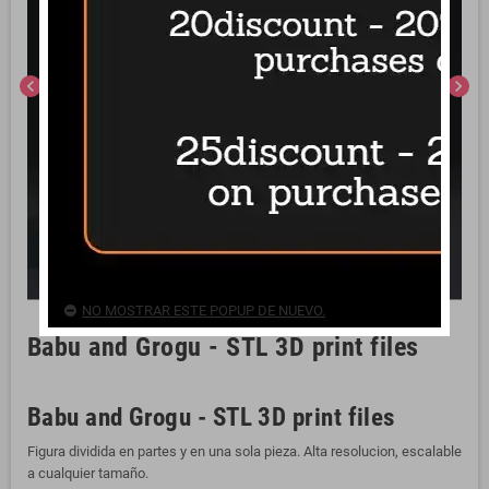
chevron_left
chevron_right
NO MOSTRAR ESTE POPUP DE NUEVO.
Babu and Grogu - STL 3D print files
Babu and Grogu - STL 3D print files
Figura dividida en partes y en una sola pieza. Alta resolucion, escalable
a cualquier tamaño.