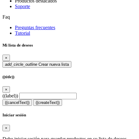
Productos destacados
Soporte
Faq
Preguntas frecuentes
Tutorial
Mi lista de deseos
×
add_circle_outline
Crear nueva lista
((title))
×
((label))
((cancelText))
((createText))
Iniciar sesión
×
Debe iniciar sesión para guardar productos en su lista de deseos.