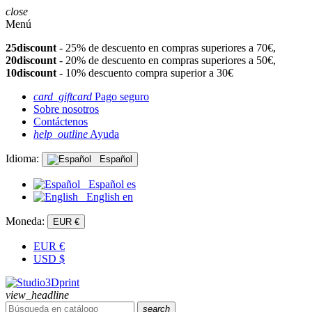
close
Menú
25discount
- 25% de descuento en compras superiores a 70€,
20discount
- 20% de descuento en compras superiores a 50€,
10discount
- 10% descuento compra superior a 30€
card_giftcard
Pago seguro
Sobre nosotros
Contáctenos
help_outline
Ayuda
Idioma:
Español
Español
es
English
en
Moneda:
EUR €
EUR
€
USD
$
view_headline
search