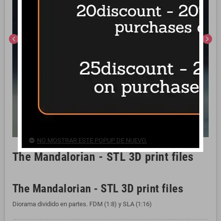
chevron_left
chevron_right
NO MOSTRAR ESTE POPUP DE NUEVO.
The Mandalorian - STL 3D print files
The Mandalorian - STL 3D print files
Diorama dividido en partes. FDM (1:8) y SLA (1:16)