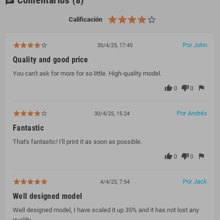
Comentarios
(8)
chat
Calificación
Por John
30/4/25, 17:45
Quality and good price
You can't ask for more for so little. High-quality model.
thumb_up
thumb_down
flag
0
0
Por Andrés
30/4/25, 15:24
Fantastic
That's fantastic! I'll print it as soon as possible.
thumb_up
thumb_down
flag
0
0
Por Jack
4/4/25, 7:54
Well designed model
Well designed model, I have scaled it up 35% and it has not lost any
quality.