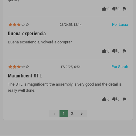
thumb_up
thumb_down
flag
0
0
Por Lucía
26/2/25, 13:14
Buena experiencia
Buena experiencia, volveré a comprar.
thumb_up
thumb_down
flag
0
0
Por Sarah
17/2/25, 6:54
Magnificent STL
The STL is magnificent, the assembly is very good and the detail is
really well done.
thumb_up
thumb_down
flag
0
0
1
2
chevron_left
chevron_right