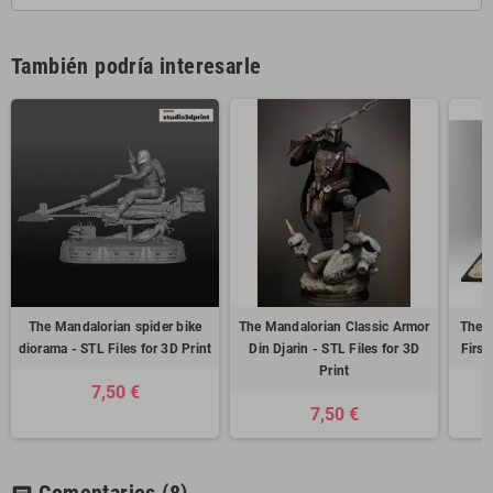
También podría interesarle
The Mandalorian spider bike
The Mandalorian Classic Armor
The 
diorama - STL Files for 3D Print
Din Djarin - STL Files for 3D
First
Print
7,50 €
7,50 €