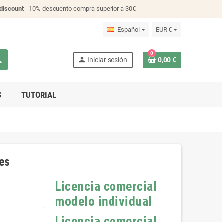
discount
- 10% descuento compra superior a 30€
Español
EUR €
0
ch
person
Iniciar sesión
0,00 €
S
TUTORIAL
les
Licencia comercial
modelo individual
Licencia comercial