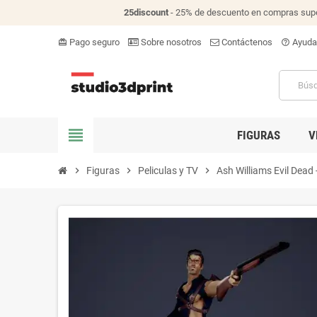
25discount
- 25% de descuento en compras supe
Pago seguro
Sobre nosotros
Contáctenos
Ayuda
card_giftcard
help_outline
view_headline
FIGURAS
V
chevron_right
Figuras
chevron_right
Peliculas y TV
chevron_right
Ash Williams Evil Dead -