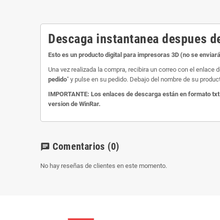
Descaga instantanea despues de
Esto es un producto digital para impresoras 3D (no se enviará
Una vez realizada la compra, recibira un correo con el enlac
pedido
" y pulse en su pedido. Debajo del nombre de su product
IMPORTANTE: Los enlaces de descarga están en formato txt y 
version de WinRar.
Comentarios
(0)
chat
No hay reseñas de clientes en este momento.