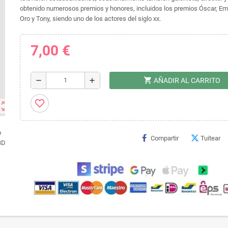
obtenido numerosos premios y honores, incluidos los premios Óscar, E
Oro y Tony, siendo uno de los actores del siglo xx.​
7,00 €
shopping_cart
remove
add
AÑADIR AL CARRITO
favorite_border
ut_map
Compartir
Tuitear