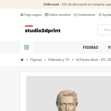
25discount
- 25% de descuento en compras supe
Pago seguro
Sobre nosotros
Contáctenos
Ayuda
card_giftcard
help_outline
view_headline
FIGURAS
V
chevron_right
Figuras
chevron_right
Peliculas y TV
chevron_right
Al Pacino Bust - STL 3D 