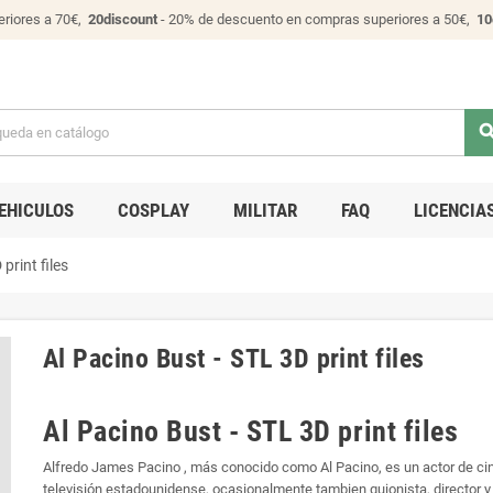
riores a 70€,
20discount
- 20% de descuento en compras superiores a 50€,
10
sear
EHICULOS
COSPLAY
MILITAR
FAQ
LICENCIA
print files
Al Pacino Bust - STL 3D print files
Al Pacino Bust - STL 3D print files
Alfredo James Pacino , más conocido como Al Pacino, es un actor de cine
televisión estadounidense, ocasionalmente tambien guionista, director y