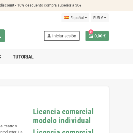
discount
- 10% descuento compra superior a 30€
Español
EUR €
0
ch
person
Iniciar sesión
0,00 €
S
TUTORIAL
Licencia comercial
modelo individual
, teatro y
Licencia comercial
 productor. Ha