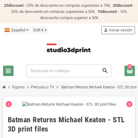
25discount
- 25% de descuento en compras superiores a 70€,
20discount
-
20% de descuento en compras superiores a 50€,
10discount
- 10%
descuento compra superior a 30€
Español
EUR €
person
Iniciar sesión
0
view_headline
search
chevron_right
chevron_right
chevron_right
Figuras
Peliculas y TV
Batman Returns Michael Keaton - STL 3D print 
chevron_left
chevron_right
Batman Returns Michael Keaton - STL
3D print files