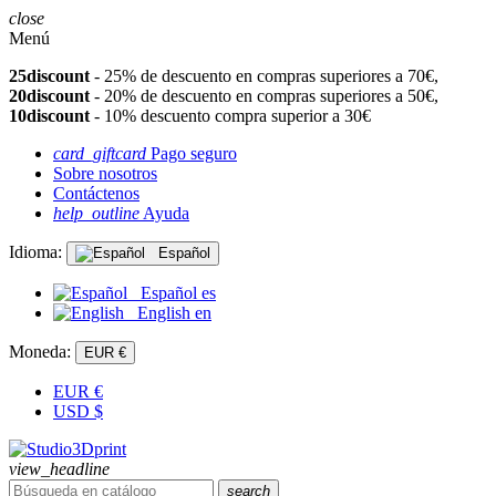
close
Menú
25discount
- 25% de descuento en compras superiores a 70€,
20discount
- 20% de descuento en compras superiores a 50€,
10discount
- 10% descuento compra superior a 30€
card_giftcard
Pago seguro
Sobre nosotros
Contáctenos
help_outline
Ayuda
Idioma:
Español
Español
es
English
en
Moneda:
EUR €
EUR
€
USD
$
view_headline
search