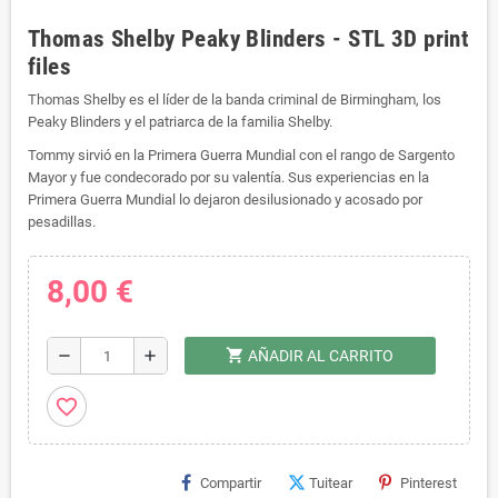
Thomas Shelby Peaky Blinders - STL 3D print
files
Thomas Shelby es el líder de la banda criminal de Birmingham, los
Peaky Blinders y el patriarca de la familia Shelby.
Tommy sirvió en la Primera Guerra Mundial con el rango de Sargento
Mayor y fue condecorado por su valentía. Sus experiencias en la
Primera Guerra Mundial lo dejaron desilusionado y acosado por
pesadillas.
8,00 €
shopping_cart
remove
add
AÑADIR AL CARRITO
favorite_border
Compartir
Tuitear
Pinterest