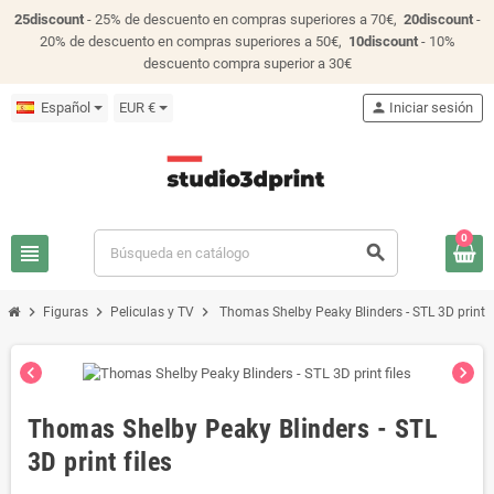
25discount
- 25% de descuento en compras superiores a 70€,
20discount
-
20% de descuento en compras superiores a 50€,
10discount
- 10%
descuento compra superior a 30€
Español
EUR €
person
Iniciar sesión
0
view_headline
search
chevron_right
chevron_right
chevron_right
Figuras
Peliculas y TV
Thomas Shelby Peaky Blinders - STL 3D print f
chevron_left
chevron_right
Thomas Shelby Peaky Blinders - STL
3D print files