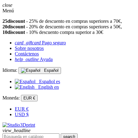
close
Menú
25discount
- 25% de descuento en compras superiores a 70€,
20discount
- 20% de descuento en compras superiores a 50€,
10discount
- 10% descuento compra superior a 30€
card_giftcard
Pago seguro
Sobre nosotros
Contáctenos
help_outline
Ayuda
Idioma:
Español
Español
es
English
en
Moneda:
EUR €
EUR
€
USD
$
view_headline
search