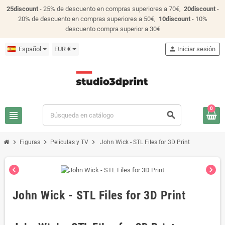
25discount
- 25% de descuento en compras superiores a 70€,
20discount
-
20% de descuento en compras superiores a 50€,
10discount
- 10%
descuento compra superior a 30€
Español
EUR €
person
Iniciar sesión
0
view_headline
search
chevron_right
chevron_right
chevron_right
Figuras
Peliculas y TV
John Wick - STL Files for 3D Print
chevron_left
chevron_right
John Wick - STL Files for 3D Print