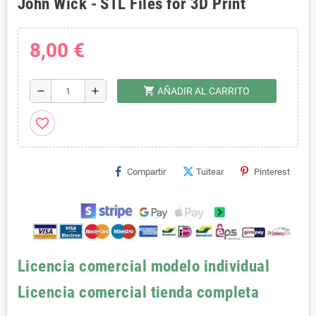
John Wick - STL Files for 3D Print
8,00 €
shopping_cart
remove
add
AÑADIR AL CARRITO
favorite_border
Compartir
Tuitear
Pinterest
Licencia comercial modelo individual
Licencia comercial tienda completa