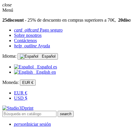
close
Menú
25discount
- 25% de descuento en compras superiores a 70€,
20disc
card_giftcard
Pago seguro
Sobre nosotros
Contáctenos
help_outline
Ayuda
Idioma:
Español
Español
es
English
en
Moneda:
EUR €
EUR
€
USD
$
search
person
Iniciar sesión