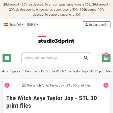
25discount
- 25% de descuento en compras superiores a 70€,
20discount
-
20% de descuento en compras superiores a 50€,
10discount
- 10%
descuento compra superior a 30€
Español
EUR €
person
Iniciar sesión
0
view_headline
search
chevron_right
chevron_right
chevron_right
Figuras
Peliculas y TV
The Witch Anya Taylor Joy - STL 3D print files
chevron_left
chevron_right
The Witch Anya Taylor Joy - STL 3D
print files