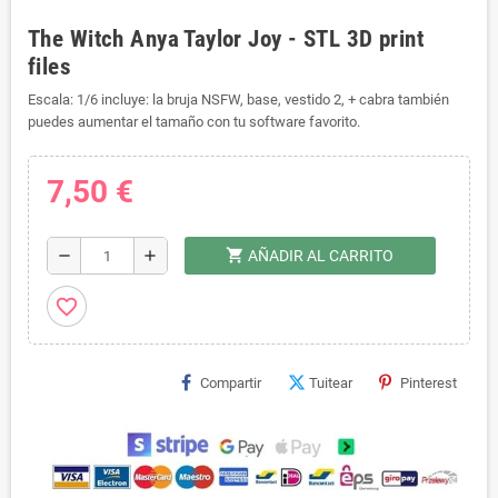
The Witch Anya Taylor Joy - STL 3D print
files
Escala: 1/6 incluye: la bruja NSFW, base, vestido 2, + cabra también
puedes aumentar el tamaño con tu software favorito.
7,50 €
shopping_cart
remove
add
AÑADIR AL CARRITO
favorite_border
Compartir
Tuitear
Pinterest