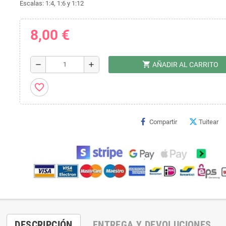
Escalas: 1:4, 1:6 y 1:12
8,00 €
shopping_cart
remove
add
AÑADIR AL CARRITO
favorite_border
Compartir
Tuitear
DESCRIPCIÓN
ENTREGA Y DEVOLUCIONES