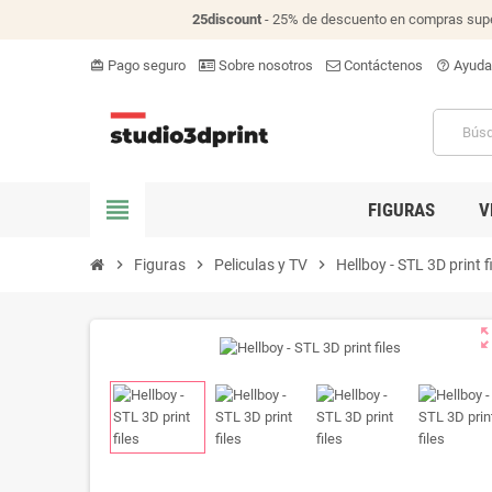
25discount
- 25% de descuento en compras supe
Pago seguro
Sobre nosotros
Contáctenos
Ayuda
card_giftcard
help_outline
view_headline
FIGURAS
V
chevron_right
Figuras
chevron_right
Peliculas y TV
chevron_right
Hellboy - STL 3D print f
zoom_o