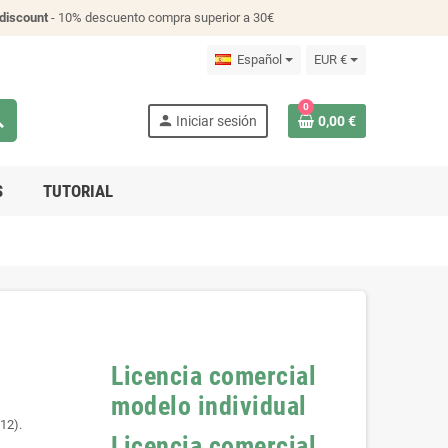
discount
- 10% descuento compra superior a 30€
Español
EUR €
0
ch
person
Iniciar sesión
0,00 €
S
TUTORIAL
Licencia comercial
modelo individual
:12).
Licencia comercial