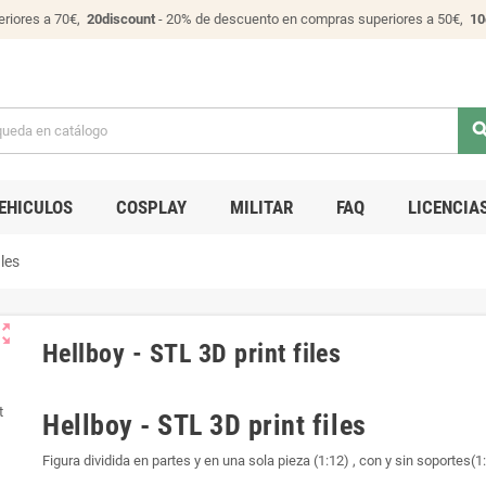
riores a 70€,
20discount
- 20% de descuento en compras superiores a 50€,
10
sear
EHICULOS
COSPLAY
MILITAR
FAQ
LICENCIA
iles
ut_map
Hellboy - STL 3D print files
Hellboy - STL 3D print files
Figura dividida en partes y en una sola pieza (1:12) , con y sin soportes(1