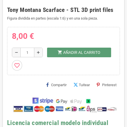
Tony Montana Scarface - STL 3D print files
Figura dividida en partes (escala 1:6) y en una sola pieza.
8,00 €
shopping_cart
remove
add
AÑADIR AL CARRITO
favorite_border
Compartir
Tuitear
Pinterest
Licencia comercial modelo individual