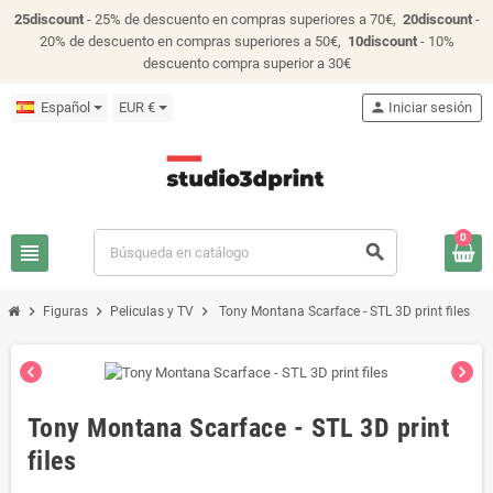
25discount
- 25% de descuento en compras superiores a 70€,
20discount
-
20% de descuento en compras superiores a 50€,
10discount
- 10%
descuento compra superior a 30€
Español
EUR €
person
Iniciar sesión
0
view_headline
search
chevron_right
chevron_right
chevron_right
Figuras
Peliculas y TV
Tony Montana Scarface - STL 3D print files
chevron_left
chevron_right
Tony Montana Scarface - STL 3D print
files