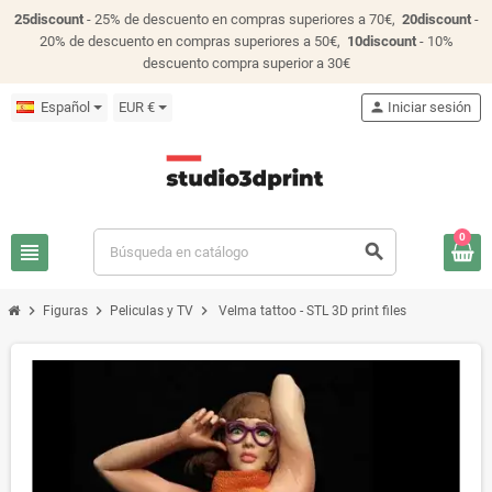
25discount
- 25% de descuento en compras superiores a 70€,
20discount
-
20% de descuento en compras superiores a 50€,
10discount
- 10%
descuento compra superior a 30€
Español
EUR €
person
Iniciar sesión
0
view_headline
search
chevron_right
chevron_right
chevron_right
Figuras
Peliculas y TV
Velma tattoo - STL 3D print files