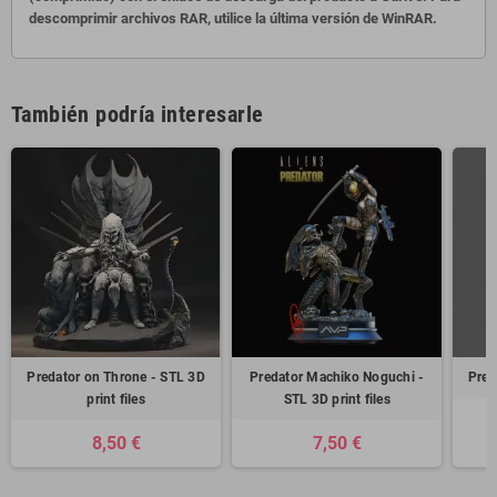
descomprimir archivos RAR, utilice la última versión de WinRAR.
También podría interesarle
Predator on Throne - STL 3D
Predator Machiko Noguchi -
Prey
print files
STL 3D print files
8,50 €
7,50 €