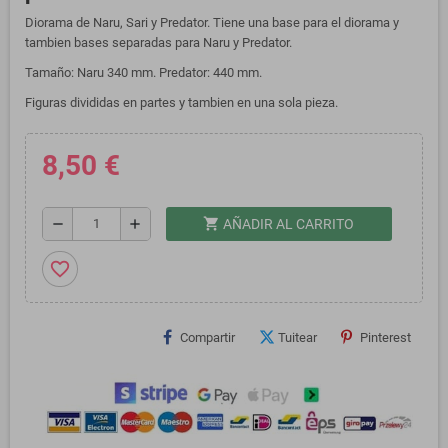
Diorama de Naru, Sari y Predator. Tiene una base para el diorama y
tambien bases separadas para Naru y Predator.
Tamaño: Naru 340 mm. Predator: 440 mm.
Figuras divididas en partes y tambien en una sola pieza.
8,50 €
shopping_cart
remove
add
AÑADIR AL CARRITO
favorite_border
Compartir
Tuitear
Pinterest