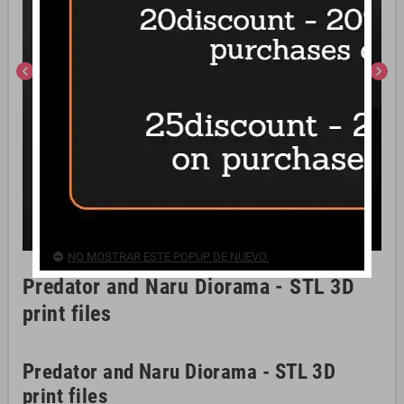
chevron_left
chevron_right
NO MOSTRAR ESTE POPUP DE NUEVO.
Predator and Naru Diorama - STL 3D
print files
Predator and Naru Diorama - STL 3D
print files