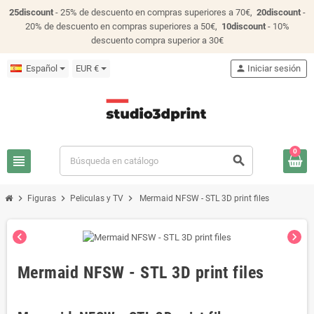
25discount
- 25% de descuento en compras superiores a 70€,
20discount
-
20% de descuento en compras superiores a 50€,
10discount
- 10%
descuento compra superior a 30€
Español
EUR €
person
Iniciar sesión
0
view_headline
search
chevron_right
chevron_right
chevron_right
Figuras
Peliculas y TV
Mermaid NFSW - STL 3D print files
chevron_left
chevron_right
Mermaid NFSW - STL 3D print files