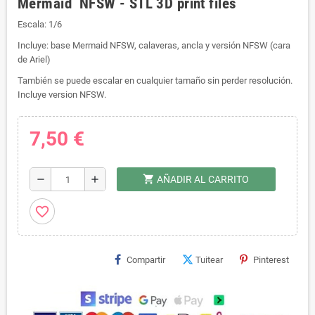
Mermaid NFSW - STL 3D print files
Escala: 1/6
Incluye: base Mermaid NFSW, calaveras, ancla y versión NFSW (cara
de Ariel)
También se puede escalar en cualquier tamaño sin perder resolución.
Incluye version NFSW.
7,50 €
shopping_cart
remove
add
AÑADIR AL CARRITO
favorite_border
Compartir
Tuitear
Pinterest