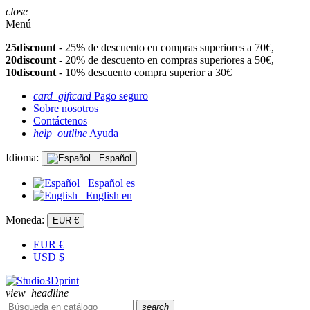
close
Menú
25discount
- 25% de descuento en compras superiores a 70€,
20discount
- 20% de descuento en compras superiores a 50€,
10discount
- 10% descuento compra superior a 30€
card_giftcard
Pago seguro
Sobre nosotros
Contáctenos
help_outline
Ayuda
Idioma:
Español
Español
es
English
en
Moneda:
EUR €
EUR
€
USD
$
view_headline
search