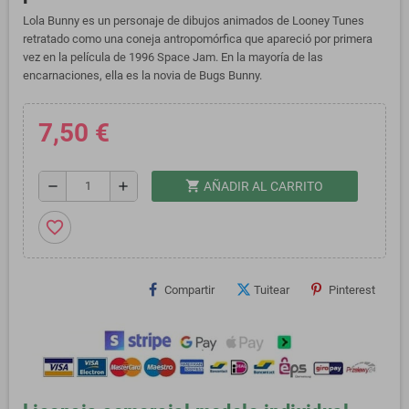
Lola Bunny es un personaje de dibujos animados de Looney Tunes
retratado como una coneja antropomórfica que apareció por primera
vez en la película de 1996 Space Jam.​ En la mayoría de las
encarnaciones, ella es la novia de Bugs Bunny.
7,50 €
shopping_cart
remove
add
AÑADIR AL CARRITO
favorite_border
Compartir
Tuitear
Pinterest