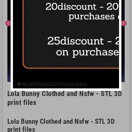
chevron_left
chevron_right
NO MOSTRAR ESTE POPUP DE NUEVO.
Lola Bunny Clothed and Nsfw - STL 3D
print files
Lola Bunny Clothed and Nsfw - STL 3D
print files