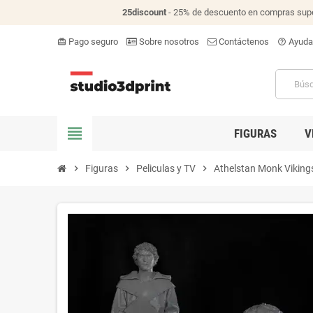
25discount
- 25% de descuento en compras supe
Pago seguro
Sobre nosotros
Contáctenos
Ayuda
card_giftcard
help_outline
view_headline
FIGURAS
V
chevron_right
Figuras
chevron_right
Peliculas y TV
chevron_right
Athelstan Monk Vikings 