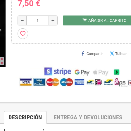
7,50 €
shopping_cart
remove
add
AÑADIR AL CARRITO
favorite_border
Compartir
Tuitear
ut_map
DESCRIPCIÓN
ENTREGA Y DEVOLUCIONES