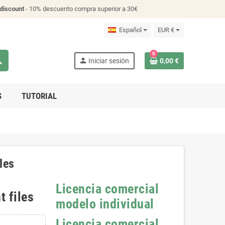
discount
- 10% descuento compra superior a 30€
Español
EUR €
0
ch
person
Iniciar sesión
0,00 €
S
TUTORIAL
les
Licencia comercial
t files
modelo individual
Licencia comercial