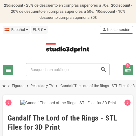
25discount
- 25% de descuento en compras superiores a 70€,
20discount
-
20% de descuento en compras superiores a 50€,
10discount
- 10%
descuento compra superior a 30€
Español
EUR €
person
Iniciar sesión
0
view_headline
search
chevron_right
chevron_right
chevron_right
Figuras
Peliculas y TV
Gandalf The Lord of the Rings - STL Files for 3
chevron_left
chevron_right
Gandalf The Lord of the Rings - STL
Files for 3D Print