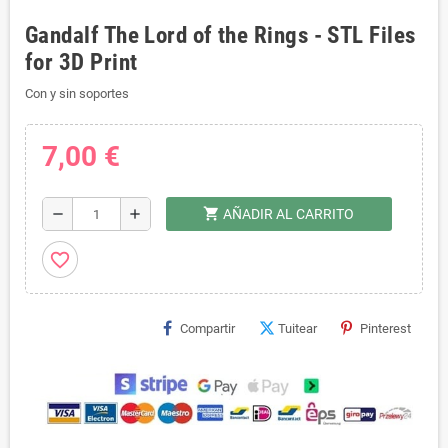
Gandalf The Lord of the Rings - STL Files
for 3D Print
Con y sin soportes
7,00 €
shopping_cart
remove
add
AÑADIR AL CARRITO
favorite_border
Compartir
Tuitear
Pinterest