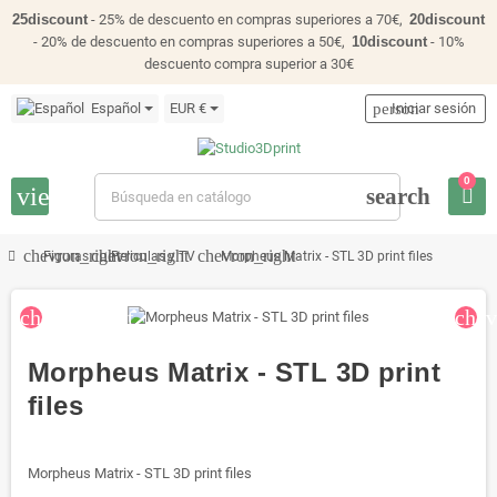
25discount
- 25% de descuento en compras superiores a 70€,
20discount
- 20% de descuento en compras superiores a 50€,
10discount
- 10%
descuento compra superior a 30€
Español
EUR €
person
Iniciar sesión
0
view_headline
search
chevron_right
chevron_right
chevron_right
Figuras
Peliculas y TV
Morpheus Matrix - STL 3D print files
chevron_left
chev
Morpheus Matrix - STL 3D print
files
Morpheus Matrix - STL 3D print files