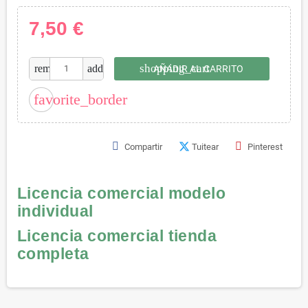
7,50 €
shopping_cart
remove
add
AÑADIR AL CARRITO
favorite_border
Compartir
Tuitear
Pinterest
Licencia comercial modelo
individual
Licencia comercial tienda
completa