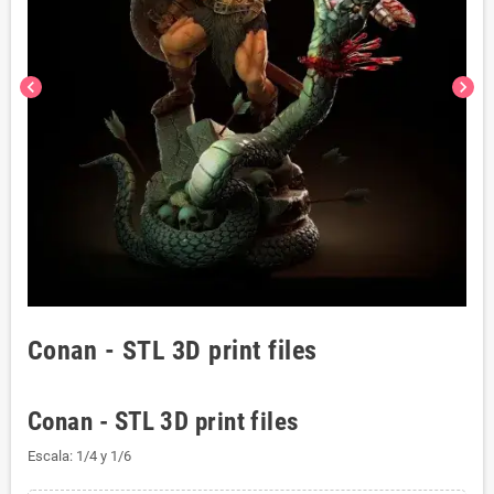
chevron_left
chevron_right
Conan - STL 3D print files
Conan - STL 3D print files
Escala: 1/4 y 1/6