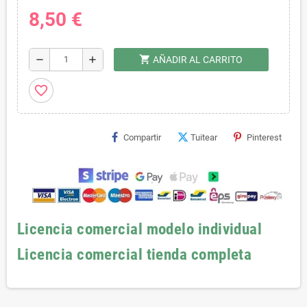
8,50 €
shopping_cart
remove
add
AÑADIR AL CARRITO
favorite_border
Compartir
Tuitear
Pinterest
Licencia comercial modelo individual
Licencia comercial tienda completa