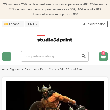
25discount
- 25% de descuento en compras superiores a 70€,
20discount
-
20% de descuento en compras superiores a 50€,
10discount
- 10%
descuento compra superior a 30€
Español
EUR €
person
Iniciar sesión
0
view_headline
search
chevron_right
chevron_right
chevron_right
Figuras
Peliculas y TV
Conan - STL 3D print files