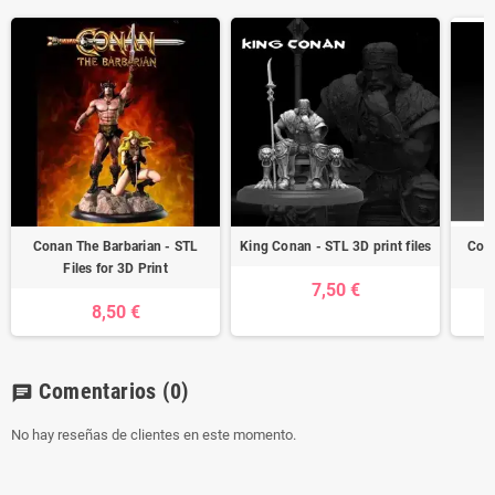
Conan The Barbarian - STL
King Conan - STL 3D print files
Cona
Files for 3D Print
7,50 €
8,50 €
Comentarios
(0)
chat
No hay reseñas de clientes en este momento.