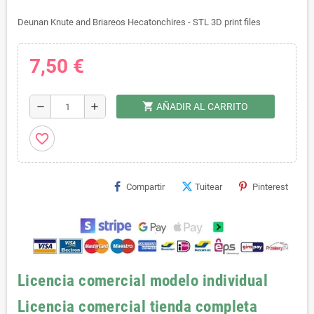
Deunan Knute and Briareos Hecatonchires - STL 3D print files
7,50 €
shopping_cart
remove
add
AÑADIR AL CARRITO
favorite_border
Compartir
Tuitear
Pinterest
Licencia comercial modelo individual
Licencia comercial tienda completa