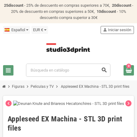
25discount
- 25% de descuento en compras superiores a 70€,
20discount
-
20% de descuento en compras superiores a 50€,
10discount
- 10%
descuento compra superior a 30€
Español
EUR €
person
Iniciar sesión
0
view_headline
search
chevron_right
chevron_right
chevron_right
Figuras
Peliculas y TV
Appleseed EX Machina - STL 3D print files
chevron_left
chevron_right
Appleseed EX Machina - STL 3D print
files