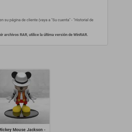
 su página de cliente (vaya a "Su cuenta" - "Historial de
 archivos RAR, utilice la última versión de WinRAR.
Mickey Mouse Jackson -