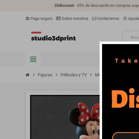
25discount
- 25% de descuento en compras supe
Pago seguro
Sobre nosotros
Contáctenos
Ayuda
card_giftcard
help_outline
view_headline
FIGURAS
V
chevron_right
Figuras
chevron_right
Peliculas y TV
chevron_right
Minnie Mouse - STL 3D p