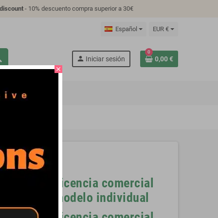
discount
- 10% descuento compra superior a 30€
Español
EUR €
0
ch
person
Iniciar sesión
0,00 €
close
S
TUTORIAL
Licencia comercial
modelo individual
Licencia comercial