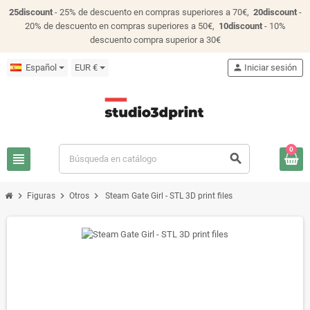
25discount
- 25% de descuento en compras superiores a 70€,
20discount
-
20% de descuento en compras superiores a 50€,
10discount
- 10%
descuento compra superior a 30€
Español
EUR €
person
Iniciar sesión
0
view_headline
search
chevron_right
chevron_right
chevron_right
Figuras
Otros
Steam Gate Girl - STL 3D print files