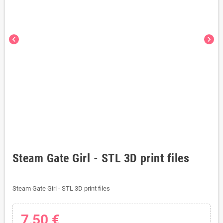
chevron_left
chevron_right
Steam Gate Girl - STL 3D print files
Steam Gate Girl - STL 3D print files
7,50 €