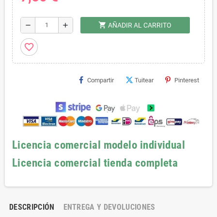
shopping_cart
remove
add
AÑADIR AL CARRITO
favorite_border
Compartir
Tuitear
Pinterest
Licencia comercial modelo individual
Licencia comercial tienda completa
DESCRIPCIÓN
ENTREGA Y DEVOLUCIONES