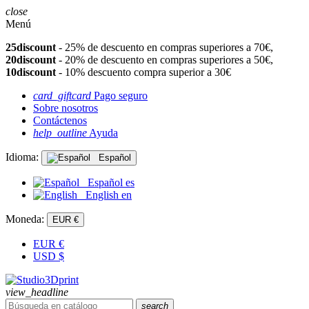
close
Menú
25discount
- 25% de descuento en compras superiores a 70€,
20discount
- 20% de descuento en compras superiores a 50€,
10discount
- 10% descuento compra superior a 30€
card_giftcard
Pago seguro
Sobre nosotros
Contáctenos
help_outline
Ayuda
Idioma:
Español
Español
es
English
en
Moneda:
EUR €
EUR
€
USD
$
view_headline
search