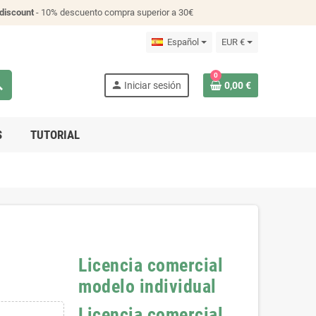
discount
- 10% descuento compra superior a 30€
Español
EUR €
0
ch
person
Iniciar sesión
0,00 €
S
TUTORIAL
Licencia comercial
modelo individual
Licencia comercial