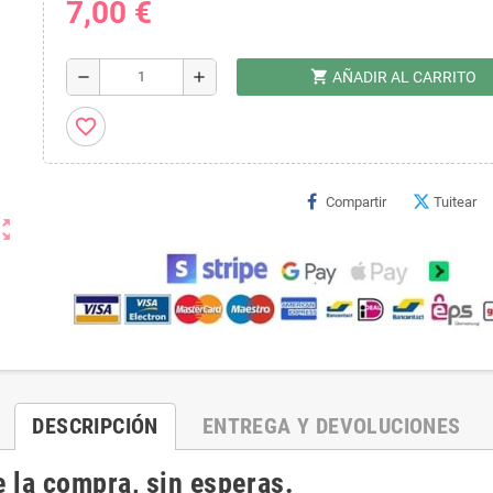
7,00 €
shopping_cart
remove
add
AÑADIR AL CARRITO
favorite_border
Compartir
Tuitear
ut_map
DESCRIPCIÓN
ENTREGA Y DEVOLUCIONES
 la compra, sin esperas.