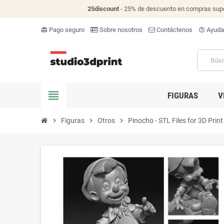
25discount
- 25% de descuento en compras supe
Pago seguro
Sobre nosotros
Contáctenos
Ayuda
card_giftcard
help_outline
view_headline
FIGURAS
V
chevron_right
Figuras
chevron_right
Otros
chevron_right
Pinocho - STL Files for 3D Print