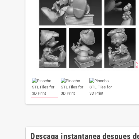
zoom_o
Descaga instantanea despues de