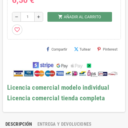
6,50 €
shopping_cart
remove
add
AÑADIR AL CARRITO
favorite_border
Compartir
Tuitear
Pinterest
Licencia comercial modelo individual
Licencia comercial tienda completa
DESCRIPCIÓN
ENTREGA Y DEVOLUCIONES