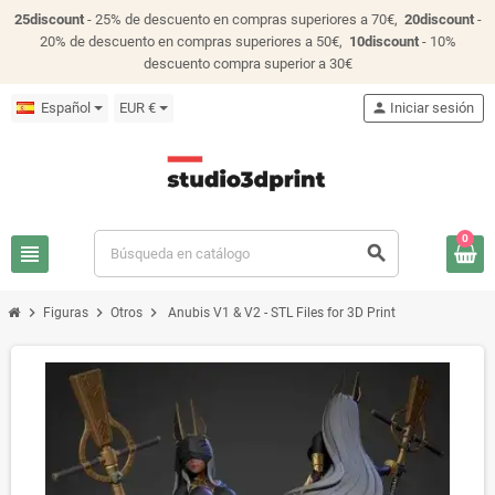
25discount
- 25% de descuento en compras superiores a 70€,
20discount
-
20% de descuento en compras superiores a 50€,
10discount
- 10%
descuento compra superior a 30€
Español
EUR €
person
Iniciar sesión
0
view_headline
search
chevron_right
chevron_right
chevron_right
Figuras
Otros
Anubis V1 & V2 - STL Files for 3D Print