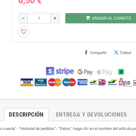
6,50 €
shopping_cart
remove
add
AÑADIR AL CARRITO
favorite_border
Compartir
Tuitear
DESCRIPCIÓN
ENTREGA Y DEVOLUCIONES
 cuenta" - "Historial de pedidos" - "Datos", haga clic en el nombre del artículo p