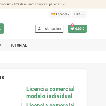
discount
- 10% descuento compra superior a 30€
Español
EUR €
0
ch
person
Iniciar sesión
0,00 €
S
TUTORIAL
es
Licencia comercial
modelo individual
Licencia comercial