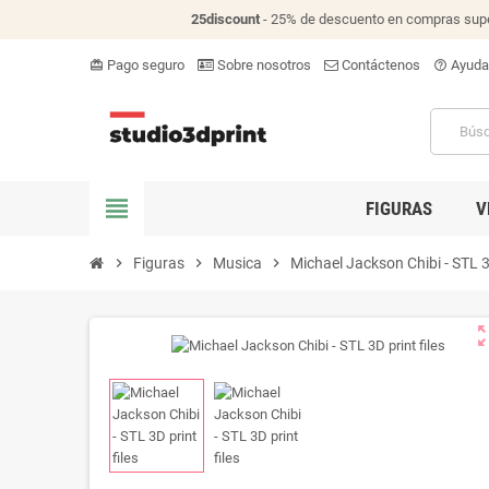
25discount
- 25% de descuento en compras supe
Pago seguro
Sobre nosotros
Contáctenos
Ayuda
card_giftcard
help_outline
view_headline
FIGURAS
V
chevron_right
Figuras
chevron_right
Musica
chevron_right
Michael Jackson Chibi - STL 3D
zoom_o