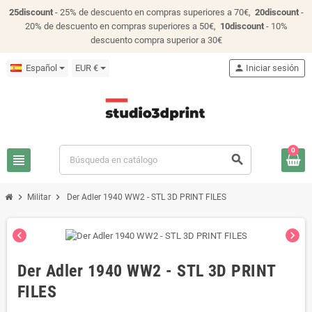
25discount
- 25% de descuento en compras superiores a 70€,
20discount
-
20% de descuento en compras superiores a 50€,
10discount
- 10%
descuento compra superior a 30€
Español
EUR €
person
Iniciar sesión
0
view_headline
search
chevron_right
chevron_right
Militar
Der Adler 1940 WW2 - STL 3D PRINT FILES
chevron_left
chevron_right
Der Adler 1940 WW2 - STL 3D PRINT
FILES