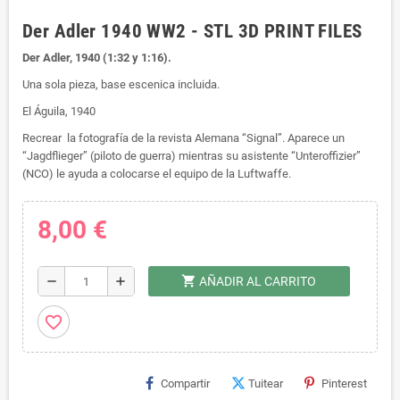
Der Adler 1940 WW2 - STL 3D PRINT FILES
Der Adler, 1940 (1:32 y 1:16).
Una sola pieza, base escenica incluida.
El Águila, 1940
Recrear la fotografía de la revista Alemana “Signal”. Aparece un
“Jagdflieger” (piloto de guerra) mientras su asistente “Unteroffizier”
(NCO) le ayuda a colocarse el equipo de la Luftwaffe.
8,00 €
shopping_cart
remove
add
AÑADIR AL CARRITO
favorite_border
Compartir
Tuitear
Pinterest