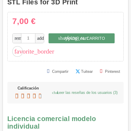
STL Files for 3D Print
7,00 €
shopping_cart
remove
add
AÑADIR AL CARRITO
favorite_border
Compartir
Tuitear
Pinterest
Calificación
Leer las reseñas de los usuarios
(3)
chat
Licencia comercial modelo
individual