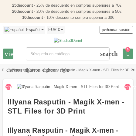
25discount
- 25% de descuento en compras superiores a 70€,
20discount
- 20% de descuento en compras superiores a 50€,
10discount
- 10% descuento compra superior a 30€
Español
EUR €
person
Iniciar sesión
0
view_headline
search
chevron_right
chevron_right
chevron_right
Figuras
Marvel
Illyana Rasputin - Magik X-men - STL Files for 3D Pri
chevron_left
chev
Illyana Rasputin - Magik X-men -
STL Files for 3D Print
Illyana Rasputin - Magik X-men -