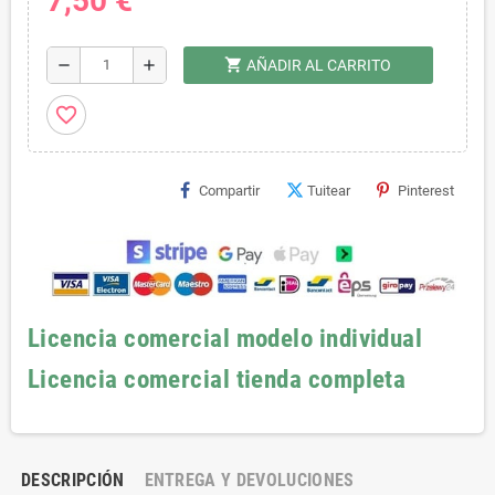
7,50 €
shopping_cart
remove
add
AÑADIR AL CARRITO
favorite_border
Compartir
Tuitear
Pinterest
Licencia comercial modelo individual
Licencia comercial tienda completa
DESCRIPCIÓN
ENTREGA Y DEVOLUCIONES