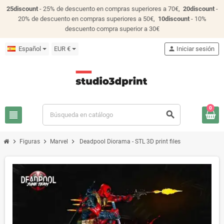
25discount
- 25% de descuento en compras superiores a 70€,
20discount
-
20% de descuento en compras superiores a 50€,
10discount
- 10%
descuento compra superior a 30€
Español
EUR €
person
Iniciar sesión
0
view_headline
search
chevron_right
chevron_right
chevron_right
Figuras
Marvel
Deadpool Diorama - STL 3D print files